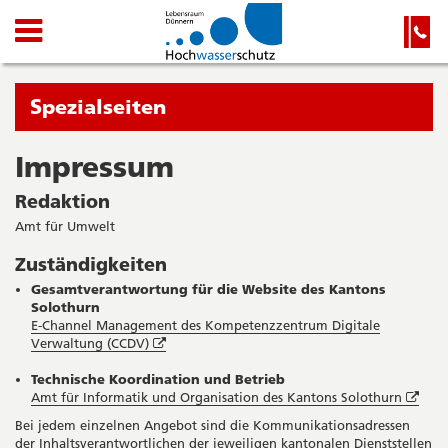
Lebensraum
Navigation
Hauptnavigation
Service-
Navigation
Dünnern
und
Wichtige
-
Suche
Seiten
Sie
Spezialseiten
Hochwasserschutz
befinden
sich
Impressum
Startseite
Hauptnavigation
gerade
Inhalt
Redaktion
in:
Sitemap
Amt für Umwelt
Suche
Zuständigkeiten
Gesamtverantwortung für die Website des Kantons
Solothurn
E-Channel Management des Kompetenzzentrum Digitale
Öffnet
Verwaltung (CCDV)
in
neuem
Technische Koordination und Betrieb
Fenster
Öffn
Amt für Informatik und Organisation des Kantons Solothurn
in
Bei jedem einzelnen Angebot sind die Kommunikationsadressen
neu
der Inhaltsverantwortlichen der jeweiligen kantonalen Dienststellen