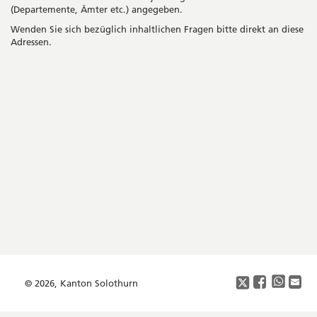
Fens
(Departemente, Ämter etc.) angegeben.
Wenden Sie sich bezüglich inhaltlichen Fragen bitte direkt an diese
Adressen.
Seitenleiste
Footer
Copyright
Social
Media
© 2026, Kanton Solothurn