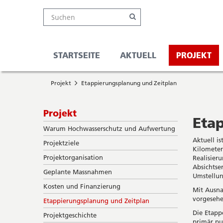
Lebensraum
Suche
Online-
Navigation
Hauptnavigation
Service-
Suchen
Schalter
Navigation
Dünnern
Wichtige
und
-
Seiten
Suche
STARTSEITE
AKTUELL
PROJEKT
Hochwasserschutz
Sie
Startseite
befinden
Projekt
Etappierungsplanung und Zeitplan
Hauptnavigation
sich
Inhalt
hier
Sitemap
Subnavigation
Projekt
Suche
Eta
Warum Hochwasserschutz und Aufwertung
Aktuell i
Projektziele
Kilometer
Projektorganisation
Realisier
Absichtse
­Geplante Massnahmen
Umstellun
­Kosten und Finanzierung
Mit Ausna
vorgesehe
Etappierungsplanung und Zeitplan
Die Etapp
Projektgeschichte
primär pu