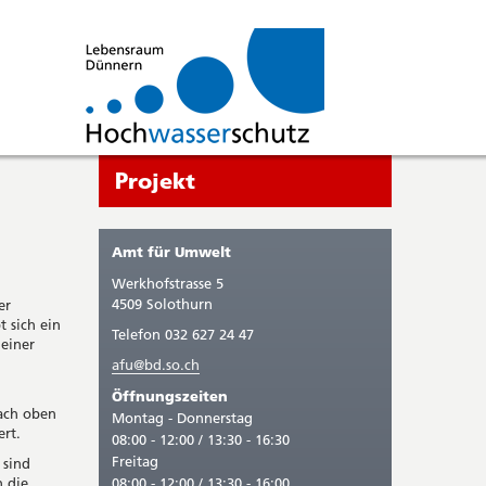
Seitenleiste
Sie
Projekt
befinden
sich
Amt für Umwelt
gerade
Werkhofstrasse 5
in:
4509 Solothurn
er
 sich ein
Telefon 032 627 24 47
 einer
afu@bd.so.ch
Öffnungszeiten
nach oben
Montag - Donnerstag
ert.
08:00 - 12:00 / 13:30 - 16:30
Freitag
 sind
h die
08:00 - 12:00 / 13:30 - 16:00