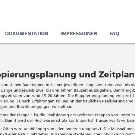
DOKUMENTATION
IMPRESSIONEN
FAQ
ppierungsplanung und Zeitplan
st von sieben Bauetappen mit einer jeweiligen Länge von rund zwei bis vi
 Länge und jeweils zwei bis drei Jahren Bauzeit auszugehen. Damit ergibt
ungszeitraum von rund 15–20 Jahren. Die Etappierungsplanung entspricht
rklärung. Je nach Erfahrungen zu Beginn der baulichen Realisierung sind
gen und Beschleunigungen vorstellbar.
hme der Etappe 1 ist die Realisierung der weiteren Etappen von unten 
n. Damit wird der Hochwasserschutz kontinuierlich flussaufwärts verbess
e Olten wird unabhängig von allen anderen umgesetzt. Die Massnahmen
nktueller Natur. Taktgeber ist dabei die städtebauliche Entwicklung durc