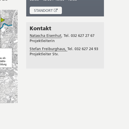
ÖFFNET
STANDORT
IN
NEUEM
FENSTER
Kontakt
Natascha Eisenhut
, Tel. 032 627 27 67
Projektleiterin
Stefan Freiburghaus,
Tel. 032 627 24 93
Projektleiter Stv.